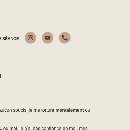
E SÉANCE
o
i aucun soucis, je me torture
mentalement
ou
 ou mal, je n'ai pas confiance en moi, mes