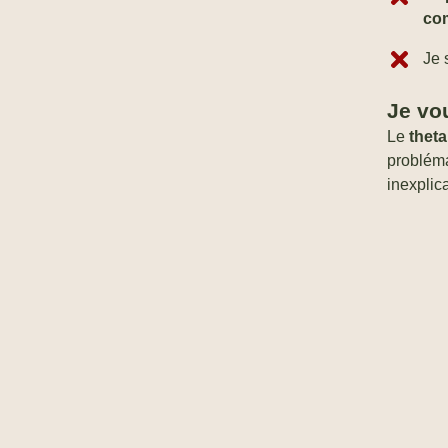
co
Je 
Je vo
Le
theta
probléma
inexplic